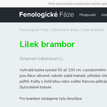
Tento web používá k poskytování služeb, pers
Předpověď
Akt
Fenologické Fáze
Sledované druhy
Lilek brambor
Lilek brambor
Solanum tuberosum L.
Vytrvalá bylina vysoká 50 až 100 cm, s podzemními o
jsou řídce větvené, nahoře slabě hranaté, přitiskle ch
pýřité. Květy s čistě bílou nebo světle fialovou pěti
žlutozelené bobule.
Pro brambor sledujeme tyto fenofáze: