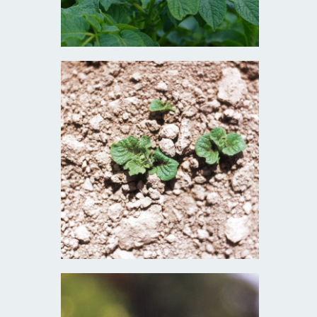
Lilek brambor
Vzcházení