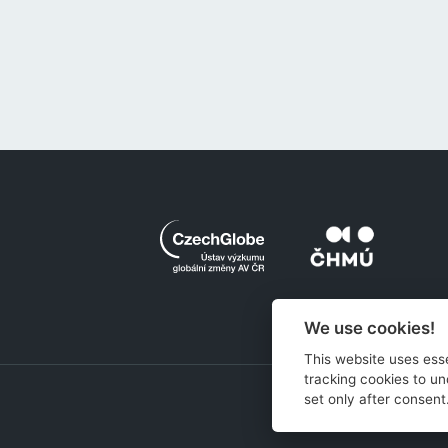
We use cookies!
O proj
This website uses esse
tracking cookies to un
set only after consent