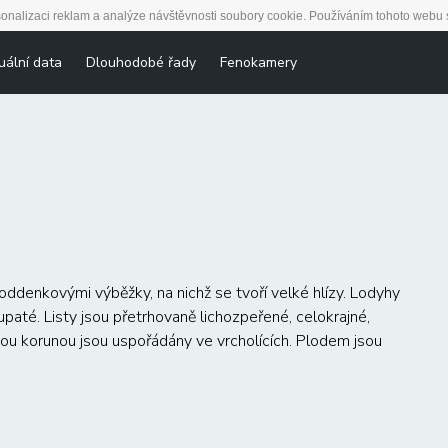
onalizaci reklam a analýze návštěvnosti soubory cookie. Používáním tohoto webu s
uální data
Dlouhodobé řady
Fenokamery
ddenkovými výběžky, na nichž se tvoří velké hlízy. Lodyhy
lupaté. Listy jsou přetrhovaně lichozpeřené, celokrajné,
cípou korunou jsou uspořádány ve vrcholících. Plodem jsou