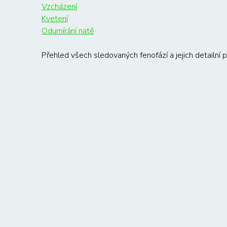
Vzcházení
Kvetení
Odumírání natě
Přehled všech sledovaných fenofází a jejich detailní 