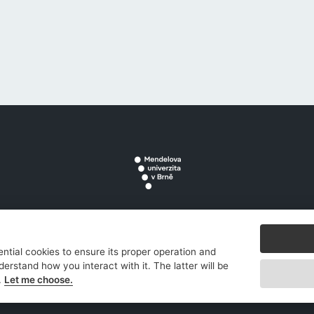
ektu
|
Kontakt
|
Ochrana osobních údajů
|
Prohlášení k souborům 
ntial cookies to ensure its proper operation and
derstand how you interact with it. The latter will be
.
Let me choose.