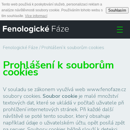
Tento web používá k poskytování služeb, personalizaci reklam a
Souhlasím
analýze návštěvnosti soubory cookie. Používáním tohoto webu s
tím souhlasíte.
Více informací
Fenologické Fáze
Prohlášení k souborům cookies
Prohlášení k souborům
cookies
V souladu se zákonem využívá web www.fenofaze.cz
soubory cookies.
Soubor cookie
je malé množství
textových dat, které se ukládá v počítači uživatele při
prohlížení internetových stránek. Při každé další
návštěvě se poté tento soubor, který obsahuje
například údaje o uživatelském účtu, opět posílá zpět
na server. Soubory cookies běžně slouží k detekci