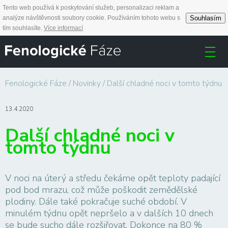
Tento web používá k poskytování služeb, personalizaci reklam a
Souhlasím
analýze návštěvnosti soubory cookie. Používáním tohoto webu s
tím souhlasíte.
Více informací
Fenologické Fáze
Novinky
Další chladné noci v tomto týdnu
13.4.2020
Další chladné noci v
tomto týdnu
V noci na úterý a středu čekáme opět teploty padající
pod bod mrazu, což může poškodit zemědělské
plodiny. Dále také pokračuje suché období. V
minulém týdnu opět nepršelo a v dalších 10 dnech
se bude sucho dále rozšiřovat. Dokonce na 80 %