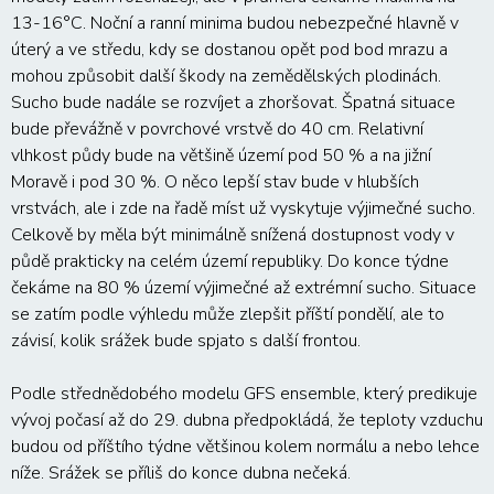
13-16°C. Noční a ranní minima budou nebezpečné hlavně v
úterý a ve středu, kdy se dostanou opět pod bod mrazu a
mohou způsobit další škody na zemědělských plodinách.
Sucho bude nadále se rozvíjet a zhoršovat. Špatná situace
bude převážně v povrchové vrstvě do 40 cm. Relativní
vlhkost půdy bude na většině území pod 50 % a na jižní
Moravě i pod 30 %. O něco lepší stav bude v hlubších
vrstvách, ale i zde na řadě míst už vyskytuje výjimečné sucho.
Celkově by měla být minimálně snížená dostupnost vody v
půdě prakticky na celém území republiky. Do konce týdne
čekáme na 80 % území výjimečné až extrémní sucho. Situace
se zatím podle výhledu může zlepšit příští pondělí, ale to
závisí, kolik srážek bude spjato s další frontou.
Podle střednědobého modelu GFS ensemble, který predikuje
vývoj počasí až do 29. dubna předpokládá, že teploty vzduchu
budou od příštího týdne většinou kolem normálu a nebo lehce
níže. Srážek se příliš do konce dubna nečeká.