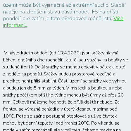
území může být výjimečné až extrémní sucho. Slabší
naděje na zlepšení stavu dává model IFS na příští
pondělí, ale zatím je tato předpověď méně jistá.
Více
informací...
V následujícím období (od 13.4.2020) jsou srážky hlavně
během dnešního dne (pondělí), které jsou vázány na bouřky ve
studené frontě. Další srážky se mohou objevit v pátek a poté
z neděle na pondělí. Srážky budou prostorově rozdílné a
predikce není příliš stabilní. Části území se srážky více vyhnou
a budou jen do 5 mm za týden. V místech s bouřkou a nebo
srážky počátkem příštího týdne mohou být úhrny až přes 20
mm. Celkově můžeme hodnotit, že příliš deště nebude. Za
frontou se výrazně ochladí a v úterý klesnou maxima pod
10°C. Poté se začne postupně oteplovat a už ve čtvrtek
mohou být denní teploty i nad hranicí 20°C. Po víkendu se
modely zatím rozcházejí, ale v průměru čekáme maxima na