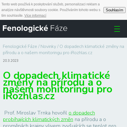
Tento web používá k poskytování služeb, personalizaci reklam a
Souhlasím
analýze návštěvnosti soubory cookie. Používáním tohoto webu s
tím souhlasíte.
Více informací
Fenologické Fáze
Novinky
O dopadech klimatické změny na
přírodu a o našem monitoringu pro iRozhlas.cz
20.3.2023
O dopadech klimatické
změny na přírodu a o
našem monitoringu pro
iRozhlas.cz
Prof. Miroslav Trnka hovořil
o dopadech
probíhajících klimatických změn
na přírodu a o
proměnách krajiny vlivem zvyšujících se teplot pro